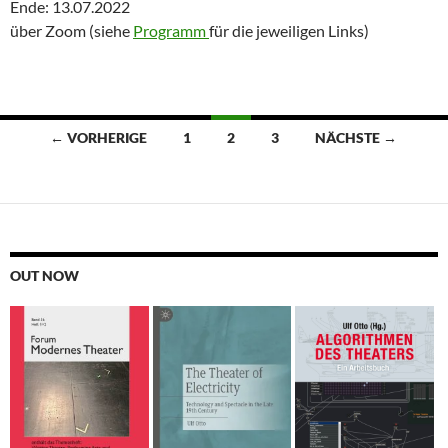
Ende: 13.07.2022
über Zoom (siehe
Programm
für die jeweiligen Links)
Beitragsnavigation
← VORHERIGE
1
2
3
NÄCHSTE →
OUT NOW