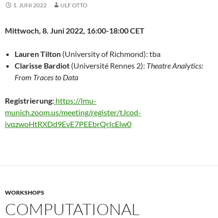
1. JUNI 2022
ULF OTTO
Mittwoch, 8. Juni 2022, 16:00-18:00 CET
Lauren Tilton
(University of Richmond): tba
Clarisse Bardiot
(Université Rennes 2):
Theatre Analytics:
From Traces to Data
Registrierung:
https://lmu-
munich.zoom.us/meeting/register/tJcod-
ivqzwoHtRXDd9EvE7PEEbrQrIcElw0
WORKSHOPS
COMPUTATIONAL