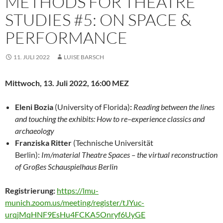
METHODS FOR THEATRE
STUDIES #5: ON SPACE &
PERFORMANCE
11. JULI 2022
LUISE BARSCH
Mittwoch,
13. Juli 2022, 16:00 MEZ
Eleni Bozia
(University
of Florida)
:
Reading between the lines
and touching the exhibits: How to re
–
experience
classics
and
archaeology
Franziska Ritter
(
Technische
Universität
Berlin):
Im/material Theatre Spaces
–
the virtual reconstruction
of Großes
Schauspielhaus Berlin
Registrierung:
https://lmu-
munich.zoom.us/meeting/register/tJYuc-
urqjMqHNF9EsHu4FCKA5Onryf6UyGE