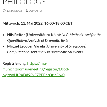
PHILOLOGY
1. MAI 2022
ULF OTTO
Mittwoch, 11. Mai 2022, 16:00-18:00 CET
Nils Reiter
(Universität zu Köln):
NLP-Methods used for the
Quantitative Analysis of Dramatic Texts
Miguel Escobar Varela
(University of Singapore):
Computational text analysis and theatrical events
Registrierung:
https://lmu-
munich.zoom.us/meeting/register/tJcod-
ivqzwoHtRXDd9EvE7PEEbrQrIcElw0