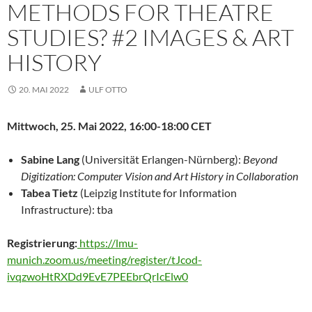
METHODS FOR THEATRE
STUDIES? #2 IMAGES & ART
HISTORY
20. MAI 2022
ULF OTTO
Mittwoch, 25. Mai 2022, 16:00-18:00 CET
Sabine Lang
(Universität Erlangen-Nürnberg):
Beyond
Digitization: Computer Vision and Art History in Collaboration
Tabea Tietz
(Leipzig Institute for Information
Infrastructure): tba
Registrierung:
https://lmu-
munich.zoom.us/meeting/register/tJcod-
ivqzwoHtRXDd9EvE7PEEbrQrIcElw0