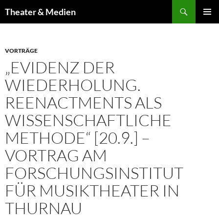
Zum
Suchen
Theater & Medien
Inhalt
PRIMÄR
springen
MENÜ
VORTRÄGE
„EVIDENZ DER
WIEDERHOLUNG.
REENACTMENTS ALS
WISSENSCHAFTLICHE
METHODE“ [20.9.] –
VORTRAG AM
FORSCHUNGSINSTITUT
FÜR MUSIKTHEATER IN
THURNAU