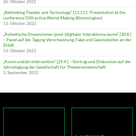
26. Oktober 2022
„Rethinking Theater and Technology“ [11.11.]- Presentation at the
conference Diffractive World-Making (Bloomington)
13. Oktober 2022
„Ästhetische Dimensionen (post-)digitaler Interaktionsräume“ [30.8.]
– Panel auf der Tagung Verschwörung, Fake und Gewissheiten an der
ZHdK
13. Oktober 2022
„Kunst und/als Intervention“ [29.9.] – Vortrag und Diskussion auf der
Jahrestagung der Gesellschaft für Theaterwissenschaft
3. September 2022