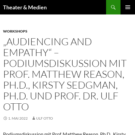
Zum
Suchen
Theater & Medien
Inhalt
PRIMÄR
springen
MENÜ
WORKSHOPS
„AUDIENCING AND
EMPATHY“ –
PODIUMSDISKUSSION MIT
PROF. MATTHEW REASON,
PH.D., KIRSTY SEDGMAN,
PH.D. UND PROF. DR. ULF
OTTO
1. MAI 2022
ULF OTTO
Podiumsdiskussion mit Prof. Matthew Reason, Ph.D., Kirsty