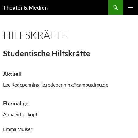
Zum
Suchen
Theater & Medien
Inhalt
PRIMÄR
springen
MENÜ
HILFSKRÄFTE
Studentische Hilfskräfte
Aktuell
Lee Redepenning, le.redepenning@campus.lmu.de
Ehemalige
Anna Schellkopf
Emma Mulser