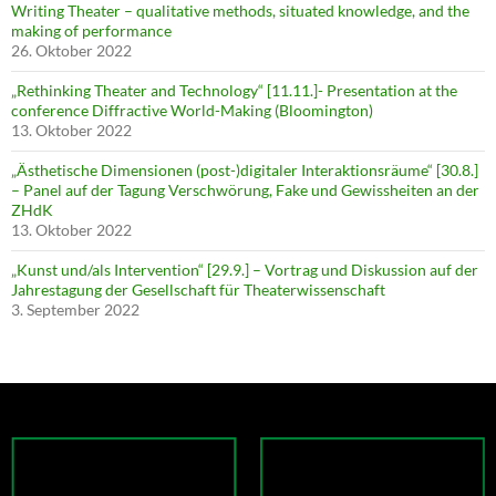
Writing Theater – qualitative methods, situated knowledge, and the
making of performance
26. Oktober 2022
„Rethinking Theater and Technology“ [11.11.]- Presentation at the
conference Diffractive World-Making (Bloomington)
13. Oktober 2022
„Ästhetische Dimensionen (post-)digitaler Interaktionsräume“ [30.8.]
– Panel auf der Tagung Verschwörung, Fake und Gewissheiten an der
ZHdK
13. Oktober 2022
„Kunst und/als Intervention“ [29.9.] – Vortrag und Diskussion auf der
Jahrestagung der Gesellschaft für Theaterwissenschaft
3. September 2022