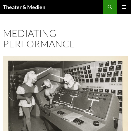
Zum
Suchen
Theater & Medien
Inhalt
PRIMÄR
springen
MENÜ
MEDIATING
PERFORMANCE