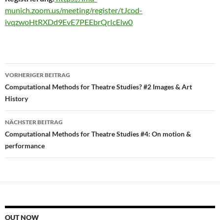
munich.zoom.us/meeting/register/tJcod-
ivqzwoHtRXDd9EvE7PEEbrQrIcElw0
Beitragsnavigation
VORHERIGER BEITRAG
Computational Methods for Theatre Studies? #2 Images & Art
History
NÄCHSTER BEITRAG
Computational Methods for Theatre Studies #4: On motion &
performance
OUT NOW