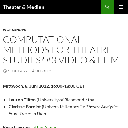
Zum
Suchen
Theater & Medien
Inhalt
PRIMÄR
springen
MENÜ
WORKSHOPS
COMPUTATIONAL
METHODS FOR THEATRE
STUDIES? #3 VIDEO & FILM
1. JUNI 2022
ULF OTTO
Mittwoch, 8. Juni 2022, 16:00-18:00 CET
Lauren Tilton
(University of Richmond): tba
Clarisse Bardiot
(Université Rennes 2):
Theatre Analytics:
From Traces to Data
Registrierung:
https://lmu-